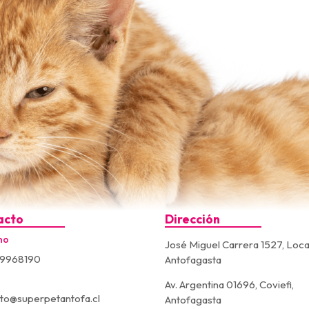
acto
Dirección
no
José Miguel Carrera 1527, Loca
9968190
Antofagasta
Av. Argentina 01696, Coviefi,
to@superpetantofa.cl
Antofagasta