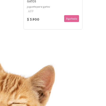
GATOS
juguete para gatos
AFP
Agotado
$ 3.900