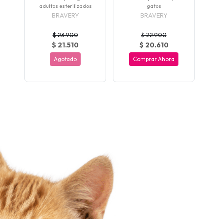
ara
adultos esterilizados
gatos
je.
BRAVERY
BRAVERY
$ 23.900
$ 22.900
$ 21.510
$ 20.610
Agotado
Comprar Ahora