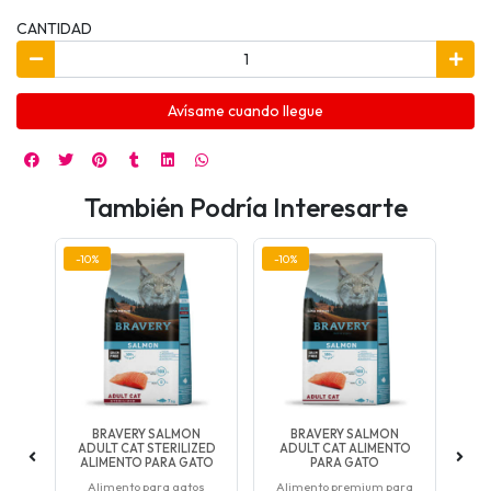
CANTIDAD
Avísame cuando llegue
También Podría Interesarte
-10%
-10%
-10
BRAVERY SALMON
BRAVERY SALMON
BR
Y
ADULT CAT STERILIZED
ADULT CAT ALIMENTO
NTO
ALIMENTO PARA GATO
PARA GATO
A
Alimento para gatos
Alimento premium para
Al