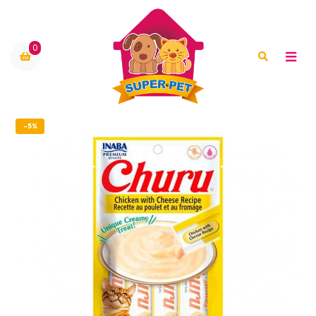
0
-5%