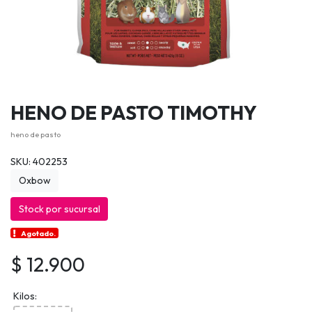
HENO DE PASTO TIMOTHY
heno de pasto
SKU: 402253
Oxbow
Stock por sucursal
Agotado.
$ 12.900
Kilos: