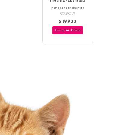
TIMOTHY/ZANAHORIA
heno con zanahorias
OXBOW
$ 19.900
Comprar Ahora