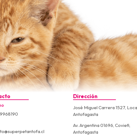
acto
Dirección
no
José Miguel Carrera 1527, Loca
9968190
Antofagasta
Av. Argentina 01696, Coviefi,
to@superpetantofa.cl
Antofagasta