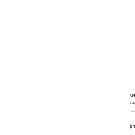
AP
Sup
aum
D
$ 