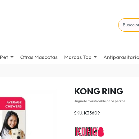
Pet
Otras Mascotas
Marcas Top
Antiparasitari
KONG RING
Juguete masticable para perros
SKU: K35609