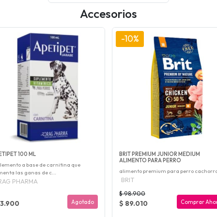
Accesorios
-10%
ETIPET 100 ML
BRIT PREMIUM JUNIOR MEDIUM
ALIMENTO PARA PERRO
lemento a base de carnitina que
alimento premium para perro cachorr
enta las ganas de c...
BRIT
RAG PHARMA
$ 98.900
Agotado
Comprar Aho
13.900
$ 89.010