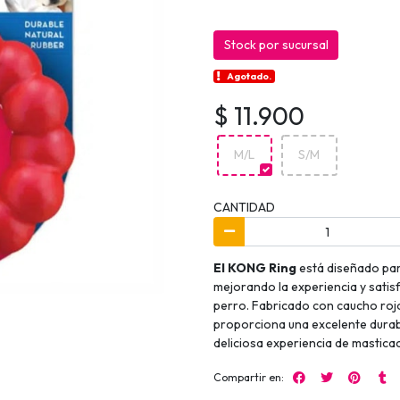
Stock por sucursal
Agotado.
$ 11.900
M/L
S/M
CANTIDAD
El KONG Ring
está diseñado par
mejorando la experiencia y satisf
perro. Fabricado con caucho ro
proporciona una excelente durabi
deliciosa experiencia de mastica
Compartir en: