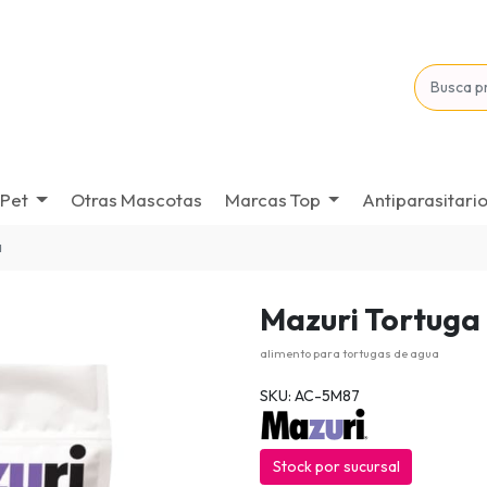
Pet
Otras Mascotas
Marcas Top
Antiparasitari
a
Mazuri Tortuga
alimento para tortugas de agua
SKU: AC-5M87
Stock por sucursal