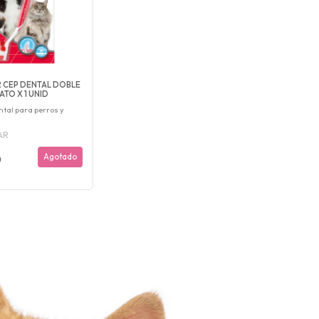
 CEP DENTAL DOBLE
TO X 1 UNID
ntal para perros y
AR
Agotado
0