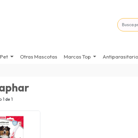
Pet
Otras Mascotas
Marcas Top
Antiparasitari
aphar
 1 de 1