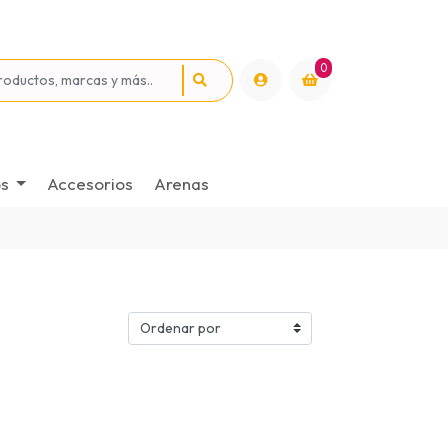
0
os
Accesorios
Arenas