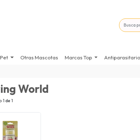
Pet
Otras Mascotas
Marcas Top
Antiparasitari
ving World
 1 de 1