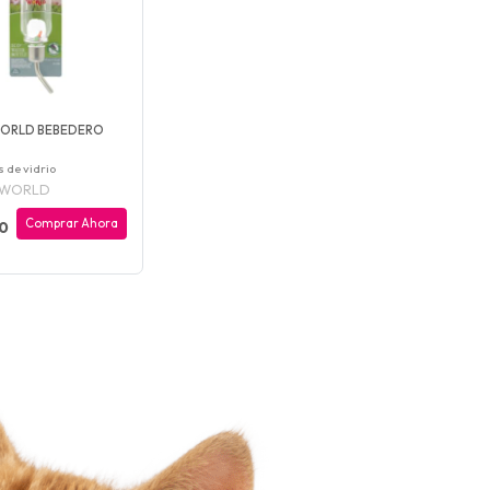
WORLD BEBEDERO
 de vidrio
 WORLD
Comprar Ahora
00