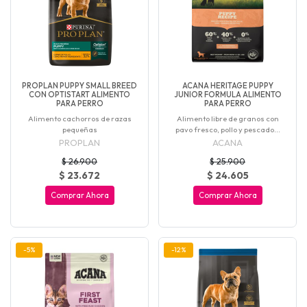
PROPLAN PUPPY SMALL BREED
ACANA HERITAGE PUPPY
CON OPTISTART ALIMENTO
JUNIOR FORMULA ALIMENTO
PARA PERRO
PARA PERRO
Alimento cachorros de razas
Alimento libre de granos con
pequeñas
pavo fresco, pollo y pescado...
PROPLAN
ACANA
$ 26.900
$ 25.900
$ 23.672
$ 24.605
Comprar Ahora
Comprar Ahora
-5%
-12%