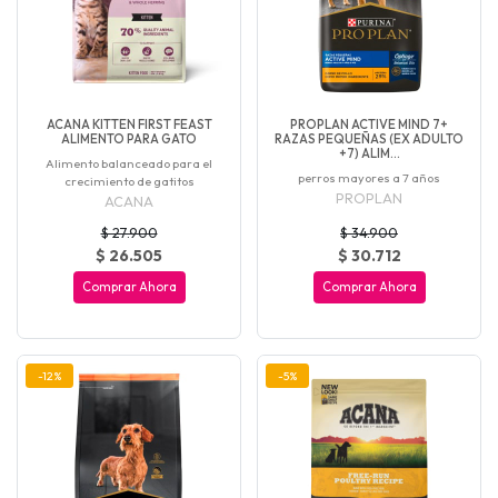
ACANA KITTEN FIRST FEAST
PROPLAN ACTIVE MIND 7+
ALIMENTO PARA GATO
RAZAS PEQUEÑAS (EX ADULTO
+7) ALIM...
Alimento balanceado para el
perros mayores a 7 años
crecimiento de gatitos
PROPLAN
ACANA
$ 27.900
$ 34.900
$ 26.505
$ 30.712
Comprar Ahora
Comprar Ahora
-12%
-5%