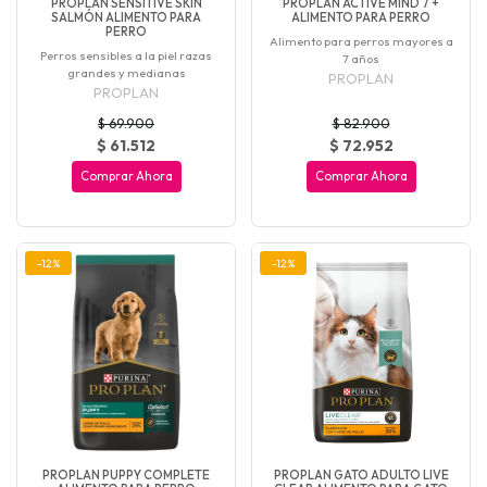
PROPLAN SENSITIVE SKIN
PROPLAN ACTIVE MIND 7 +
SALMÓN ALIMENTO PARA
ALIMENTO PARA PERRO
PERRO
Alimento para perros mayores a
Perros sensibles a la piel razas
7 años
grandes y medianas
PROPLAN
PROPLAN
$ 69.900
$ 82.900
$ 61.512
$ 72.952
Comprar Ahora
Comprar Ahora
-12%
-12%
PROPLAN PUPPY COMPLETE
PROPLAN GATO ADULTO LIVE