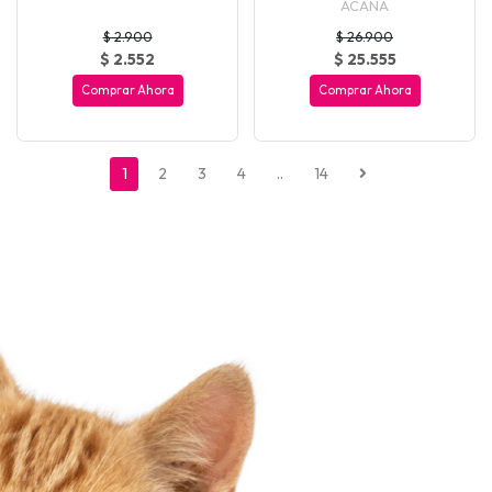
ACANA
$ 2.900
$ 26.900
$ 2.552
$ 25.555
Comprar Ahora
Comprar Ahora
1
2
3
4
..
14