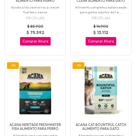
ALIMENTO PARA PERRO
CLEAR ALIMENTO PARA GATO
Ayuda a los cachorros a crecer
Alimento completo y balanceado
fuertes y sanos
para gatos adultos de 1 a ...
PROPLAN
PROPLAN
$ 85.900
$ 14.900
$ 75.592
$ 13.112
Comprar Ahora
Comprar Ahora
-5%
-5%
ACANA HERITAGE FRESHWATER
ACANA CAT BOUNTIFUL CATCH
FISH ALIMENTO PARA PERRO
ALIMENTO PARA GATO
Alimento seco con pescados
Alimento rico en nutrientes y