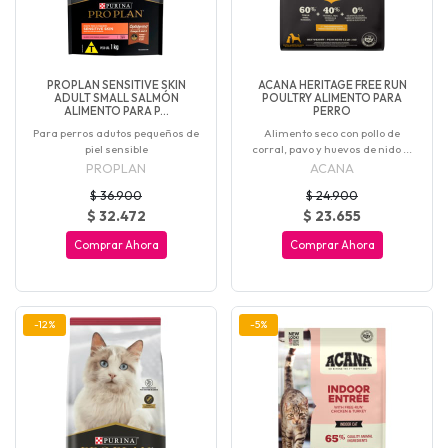
PROPLAN SENSITIVE SKIN
ACANA HERITAGE FREE RUN
ADULT SMALL SALMÓN
POULTRY ALIMENTO PARA
ALIMENTO PARA P...
PERRO
Para perros adutos pequeños de
Alimento seco con pollo de
piel sensible
corral, pavo y huevos de nido ...
PROPLAN
ACANA
$ 36.900
$ 24.900
$ 32.472
$ 23.655
Comprar Ahora
Comprar Ahora
-12%
-5%