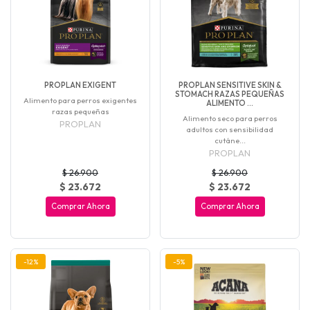
PROPLAN EXIGENT
PROPLAN SENSITIVE SKIN &
STOMACH RAZAS PEQUEÑAS
Alimento para perros exigentes
ALIMENTO ...
razas pequeñas
Alimento seco para perros
PROPLAN
adultos con sensibilidad
cutáne...
PROPLAN
$ 26.900
$ 26.900
$ 23.672
$ 23.672
Comprar Ahora
Comprar Ahora
-12%
-5%