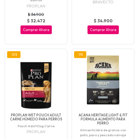
adultos
BRAVECTO
PROPLAN
$ 36.900
$ 32.472
$ 34.900
Comprar Ahora
Comprar Ahora
-12%
-5%
PROPLAN WET POUCH ADULT
ACANA HERITAGE LIGHT & FIT
CARNE HÚMEDO PARA PERROS
FORMULA ALIMENTO PARA
PERRO
Pouch Adult Dog Carne
Alimento libre de granos con
PROPLAN
pollo, pavo y pescado salvaje