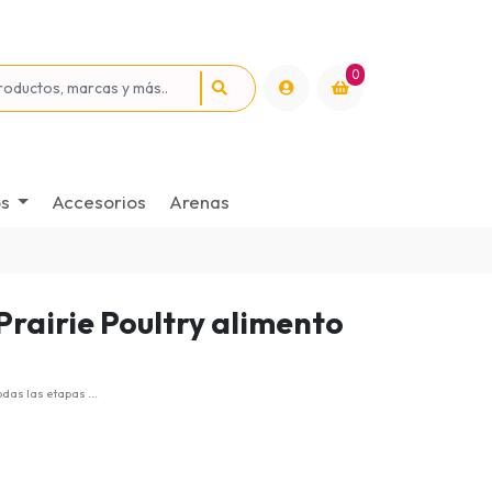
0
os
Accesorios
Arenas
Prairie Poultry alimento
das las etapas ...