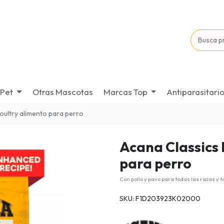
Pet
Otras Mascotas
Marcas Top
Antiparasitari
poultry alimento para perro
Acana Classics 
para perro
Con pollo y pavo para todas las razas y to
SKU: F1D203923K02000