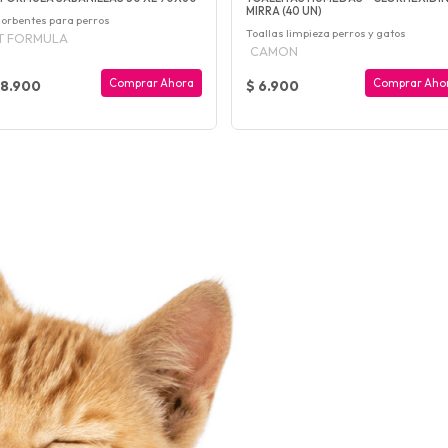
MIRRA (40 UN)
orbentes para perros
Toallas limpieza perros y gatos
IT FORMULA
CAMON
Comprar Ahora
Comprar Aho
18.900
$ 6.900