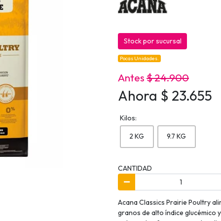
Stock por sucursal
Pocas Unidades.
Antes
$ 24.900
Ahora $ 23.655
Kilos:
2 KG
9.7 KG
CANTIDAD
Acana Classics Prairie Poultry al
granos de alto índice glucémico 