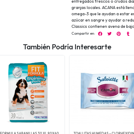
entregados frescos o crudos dia
granjas locales. ACANA está llen
omega-3 que le ayudan a estar e
azúcar en sangre y ayudar a redu
Classics contienen avena de bajo
Compartir en:
También Podría Interesarte
T FORMULA SABANILLAS 30 XL 90X60
TOALLITAS HUMEDAS - CLORHEXIDIN