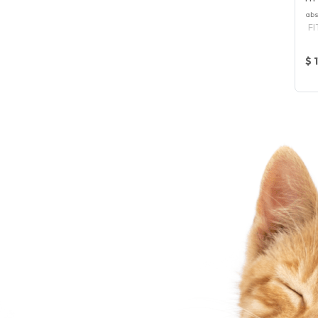
abs
F
$ 