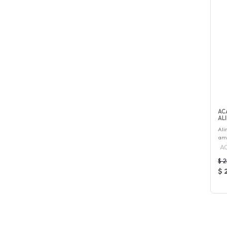
AC
AL
Ali
ama
A
$ 
$ 