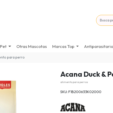
Pet
Otras Mascotas
Marcas Top
Antiparasitari
ento para perro
Acana Duck & P
alimento para perros
SKU: F1B200633K02000