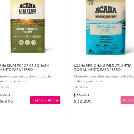
ANA SINGLES PORK & SQUASH
ACANA REGIONALS WILD ATLANTIC
IMENTO PARA PERRO
DOG ALIMENTO PARA PERRO
mento seco con cerdo y calabacín
Alimento seco sabor pescado de hábita
rillo para perros
natural y verduras...
CANA
ACANA
25.900
$ 33.900
Comprar Ahora
Agota
24.605
$ 32.205