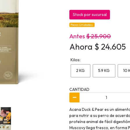
Stock por sucursal
Pocas Unidades.
Antes
$ 25.900
Ahora $ 24.605
Kilos:
2 KG
5.9 KG
10 
CANTIDAD
Acana Duck & Pear es un alimen
para nutrir a su perro de acuerd
proteína animal de fácil digestió
Muscovy llega fresco, en forma 