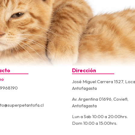
acto
Dirección
no
José Miguel Carrera 1527, Loca
9968190
Antofagasta
Av. Argentina 01696, Coviefi,
to@superpetantofa.cl
Antofagasta
Lun a Sab 10:00 a 20:00hrs.
Dom 10:00 a 15:00hrs.