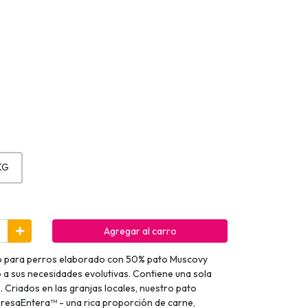
KG
Agregar al carro
to para perros elaborado con 50% pato Muscovy
o a sus necesidades evolutivas. Contiene una sola
n. Criados en las granjas locales, nuestro pato
PresaEntera™ - una rica proporción de carne,