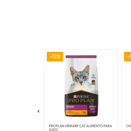
-12%
-
AY 60 ML
PROPLAN URINARY CAT ALIMENTO PARA
CH
GATO