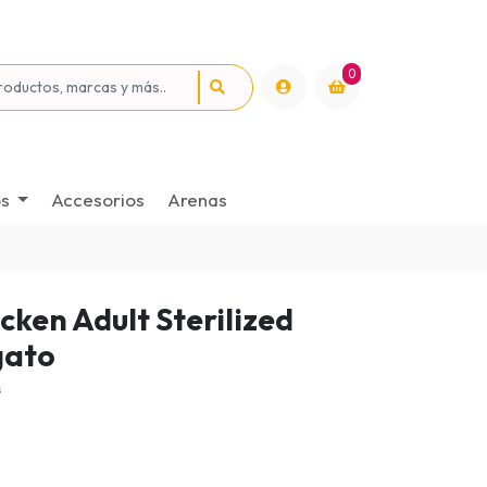
0
os
Accesorios
Arenas
cken Adult Sterilized
gato
s