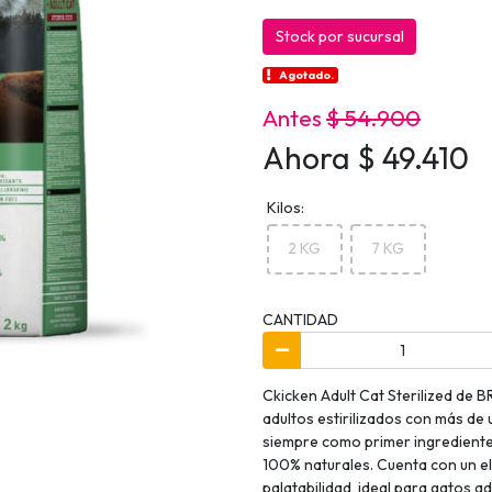
Stock por sucursal
Agotado.
Antes
$ 54.900
Ahora $ 49.410
Kilos:
2 KG
7 KG
CANTIDAD
Ckicken Adult Cat Sterilized de
adultos estirilizados con más de 
siempre como primer ingrediente
100% naturales. Cuenta con un el
palatabilidad, ideal para gatos ad