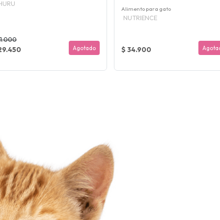
HURU
Alimento para gato
NUTRIENCE
31.000
Agotado
Agota
29.450
$ 34.900