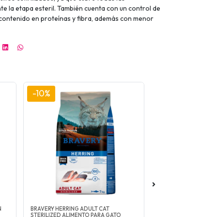
e la etapa esteril. También cuenta con un control de
 contenido en proteínas y fibra, además con menor
-10%
-7%
N
BRAVERY HERRING ADULT CAT
BIOFRESH GATOS CA
STERILIZED ALIMENTO PARA GATO
ALIMENTO PARA GAT