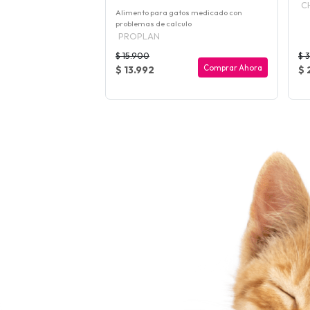
gatos
C
Alimento para gatos medicado con
problemas de calculo
PROPLAN
$ 15.900
$ 
Comprar Ahora
Comprar Ahora
$ 13.992
$ 