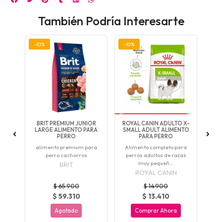
También Podría Interesarte
-10%
-10%
-10
OR
BRIT PREMIUM JUNIOR
ROYAL CANIN ADULTO X-
B
ARA
LARGE ALIMENTO PARA
SMALL ADULT ALIMENTO
ME
PERRO
PARA PERRO
ara
alimento premium para
Alimento completo para
al
perro cachorros
perros adultos de razas
muy pequeñ...
BRIT
ROYAL CANIN
$ 65.900
$ 14.900
$ 59.310
$ 13.410
Agotado
Comprar Ahora