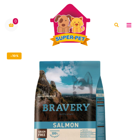
0
-10%