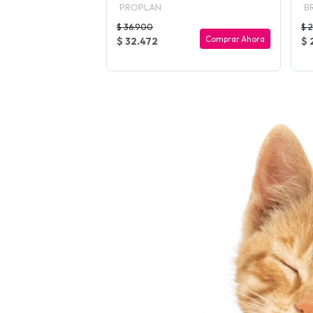
PROPLAN
B
$ 36.900
$ 
Comprar Ahora
Comprar Ahora
$ 32.472
$ 