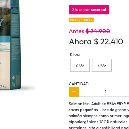
Stock por sucursal
Pocas Unidades.
Antes
$ 24.900
Ahora $ 22.410
Kilos:
2 KG
7 KG
CANTIDAD
Salmon Mini Adult de BRAVERY® E
razas pequeñas. Libre de grano 
salmón siempre como primer ingr
hipoalergénicos 100% naturales.
proteínas, alta digestibilidad y p