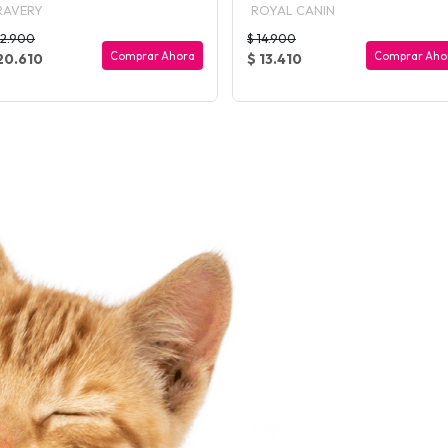
RAVERY
ROYAL CANIN
22.900
$ 14.900
Comprar Ahora
Comprar Aho
20.610
$ 13.410