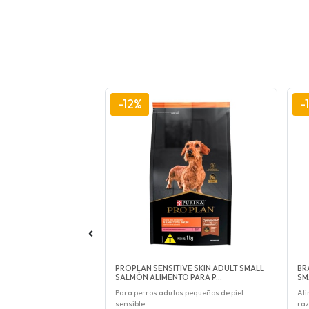
-12%
-
OS RAZAS PEQUEÑAS
PROPLAN SENSITIVE SKIN ADULT SMALL
BR
 PARA PERROS
SALMÓN ALIMENTO PARA P...
SM
remium
Para perros adutos pequeños de piel
Ali
sensible
ra