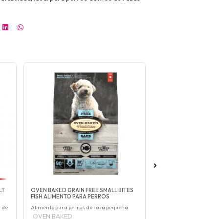
LT
OVEN BAKED GRAIN FREE SMALL BITES
OVEN BAKED GRAIN FR
FISH ALIMENTO PARA PERROS
CHICKEN (TODA EDAD) 
 de
Alimento para perros de raza pequeña
alimento libre de grano
OVEN BAKED
OVEN BAKED