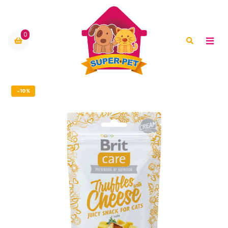
0
-10%