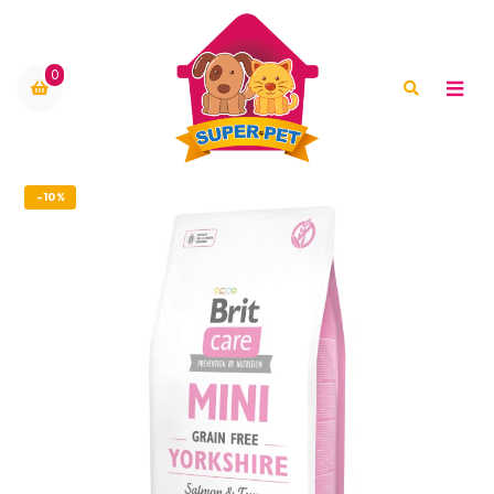
0
-10%