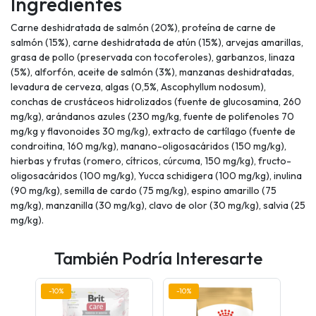
Ingredientes
Carne deshidratada de salmón (20%), proteína de carne de
salmón (15%), carne deshidratada de atún (15%), arvejas amarillas,
grasa de pollo (preservada con tocoferoles), garbanzos, linaza
(5%), alforfón, aceite de salmón (3%), manzanas deshidratadas,
levadura de cerveza, algas (0,5%, Ascophyllum nodosum),
conchas de crustáceos hidrolizados (fuente de glucosamina, 260
mg/kg), arándanos azules (230 mg/kg, fuente de polifenoles 70
mg/kg y flavonoides 30 mg/kg), extracto de cartílago (fuente de
condroitina, 160 mg/kg), manano-oligosacáridos (150 mg/kg),
hierbas y frutas (romero, cítricos, cúrcuma, 150 mg/kg), fructo-
oligosacáridos (100 mg/kg), Yucca schidigera (100 mg/kg), inulina
(90 mg/kg), semilla de cardo (75 mg/kg), espino amarillo (75
mg/kg), manzanilla (30 mg/kg), clavo de olor (30 mg/kg), salvia (25
mg/kg).
También Podría Interesarte
-10%
-10%