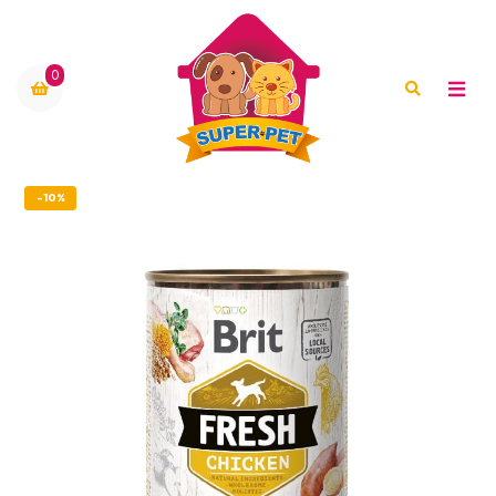
0
-10%