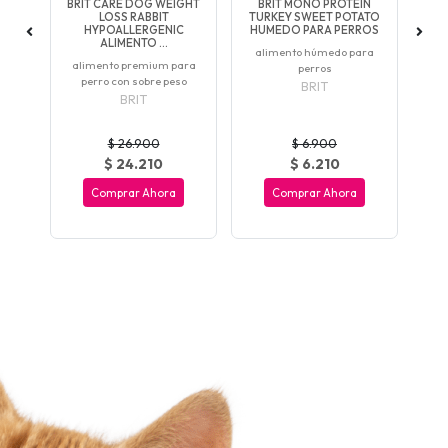
TH
BRIT CARE DOG WEIGHT
BRIT MONO PROTEIN
P
ARA
LOSS RABBIT
TURKEY SWEET POTATO
AD
HYPOALLERGENIC
HUMEDO PARA PERROS
ALIMENTO ...
ra
alimento húmedo para
Po
alimento premium para
perros
perro con sobre peso
BRIT
BRIT
$ 26.900
$ 6.900
$ 24.210
$ 6.210
Comprar Ahora
Comprar Ahora