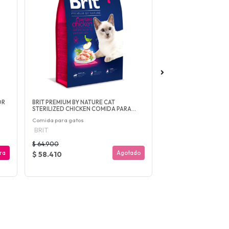
OR
BRIT PREMIUM BY NATURE CAT
BRIT PREMIUM BY NAT
STERILIZED CHICKEN COMIDA PARA...
STERILIZED LAMB CO
Comida para gatos
Comida para gatos
BRIT
BRIT
$ 64.900
$ 64.900
ra
Agotado
$ 58.410
$ 58.410