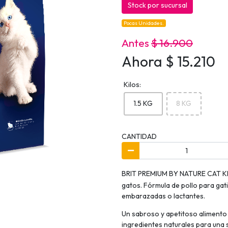
Stock por sucursal
Pocas Unidades.
Antes
$ 16.900
Ahora $ 15.210
Kilos:
1.5 KG
8 KG
CANTIDAD
BRIT PREMIUM BY NATURE CAT KIT
gatos. Fórmula de pollo para gat
embarazadas o lactantes.
Un sabroso y apetitoso alimento
ingredientes naturales para una s