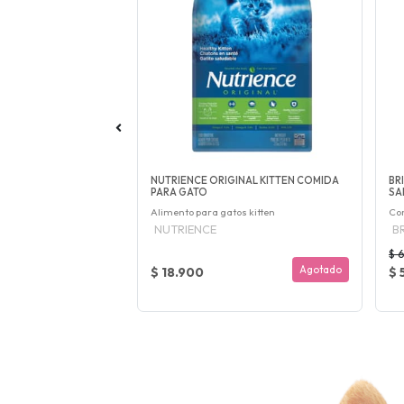
 KITTEN ALIMENTO
NUTRIENCE ORIGINAL KITTEN COMIDA
BR
PARA GATO
SA
 kitten
Alimento para gatos kitten
Co
NUTRIENCE
BR
$ 
Agotado
Agotado
$ 18.900
$ 