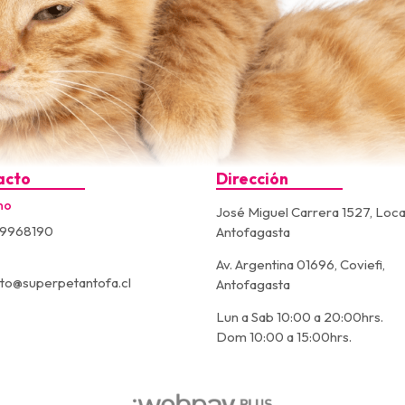
acto
Dirección
no
José Miguel Carrera 1527, Loca
9968190
Antofagasta
Av. Argentina 01696, Coviefi,
to@superpetantofa.cl
Antofagasta
Lun a Sab 10:00 a 20:00hrs.
Dom 10:00 a 15:00hrs.