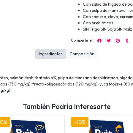
Con salsa de hígado de po
Con pulpa de manzana – un
Con romero, clavo, cúrcuma
Con prebióticos
SIN Trigo SIN Soja SIN Maíz
Compartir en:
Ingredientes
Composición
antes, salmón deshidratado 4%, pulpa de manzana deshidratada, hígado 
os (150 mg/kg), fructo-oligosacáridos (120 mg/kg), yuca Mojave (80 m
mg/kg).
También Podría Interesarte
10%
-10%