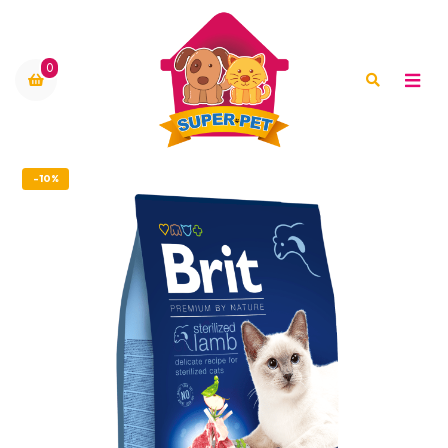
0
-10%