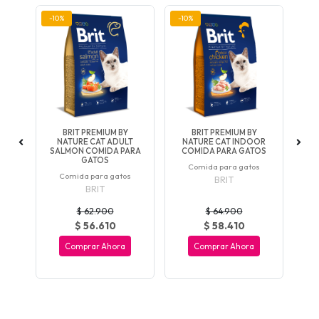
-10%
-10%
-10
G
BRIT PREMIUM BY
BRIT PREMIUM BY
ZED
NATURE CAT ADULT
NATURE CAT INDOOR
N
TO
SALMON COMIDA PARA
COMIDA PARA GATOS
C
GATOS
os
Comida para gatos
Comida para gatos
BRIT
BRIT
$ 62.900
$ 64.900
$ 56.610
$ 58.410
Comprar Ahora
Comprar Ahora