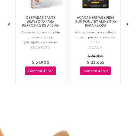
E
DESPARASITANTE
ACANA HERITAGE FREE
 1
BRAVECTO PARA
RUN POULTRY ALIMENTO
AD
OS
PERROS 4,5 KG A 10 KG
PARA PERRO
rno
Comprimido masticable
Alimento seco con pollo de
Al
contra pulgas y
corral, pavo y huevos de
pe
garrapatas en perros
nido ...
BRAVECTO
ACANA
$ 24.900
$ 31.900
$ 23.655
Comprar Ahora
Comprar Ahora