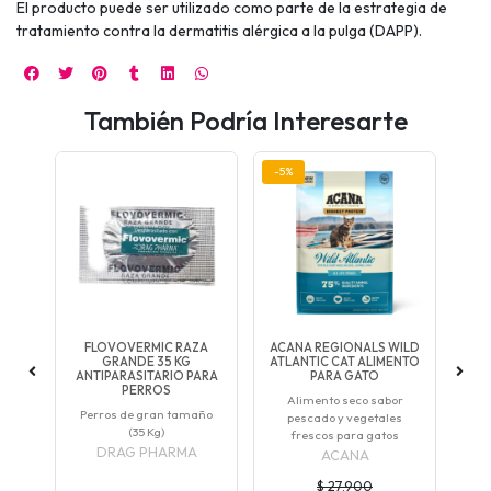
El producto puede ser utilizado como parte de la estrategia de
tratamiento contra la dermatitis alérgica a la pulga (DAPP).
También Podría Interesarte
-5%
-5
CK
FLOVOVERMIC RAZA
ACANA REGIONALS WILD
OR
HAIR
GRANDE 35 KG
ATLANTIC CAT ALIMENTO
A
OS
ANTIPARASITARIO PARA
PARA GATO
Al
PERROS
Alimento seco sabor
Perros de gran tamaño
pescado y vegetales
(35 Kg)
frescos para gatos
DRAG PHARMA
ACANA
$ 27.900