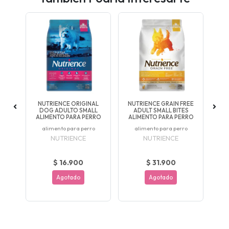
OS
NUTRIENCE ORIGINAL
NUTRIENCE GRAIN FREE
O
MINI
DOG ADULTO SMALL
ADULT SMALL BITES
FR
ROS
ALIMENTO PARA PERRO
ALIMENTO PARA PERRO
AL
ium
alimento para perro
alimento para perro
Al
NUTRIENCE
NUTRIENCE
$ 16.900
$ 31.900
Agotado
Agotado