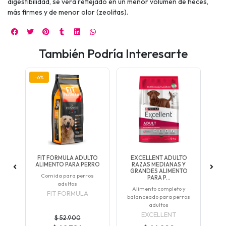
digestibilidad, se verá reflejado en un menor volumen de heces,
más firmes y de menor olor (zeolitas).
También Podría Interesarte
-6%
-6
RRO
FIT FORMULA ADULTO
EXCELLENT ADULTO
RRO
ALIMENTO PARA PERRO
RAZAS MEDIANAS Y
C
GRANDES ALIMENTO
o
Comida para perros
PARA P...
C
adultos
Alimento completo y
FIT FORMULA
balanceado para perros
adultos
EXCELLENT
$ 52.900