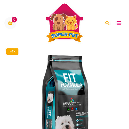
0
-6%