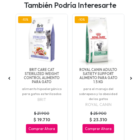
También Podría Interesarte
-10%
-10%
-10
HT
BRIT CARE CAT
ROYAL CANIN ADULTO
R
NO
STERILIZED WEIGHT
SATIETY SUPPORT
W
TO
CONTROL ALIMENTO
ALIMENTO PARA GATO
A
PARA GATO
1.5 KG
s
alimento hipoalergénico
para el manejo del
a al
adu
para gatos esterilizados
sobrepeso y la obesidad
de los gatos
BRIT
ROYAL CANIN
$ 21.900
$ 25.900
$ 19.710
$ 23.310
Comprar Ahora
Comprar Ahora