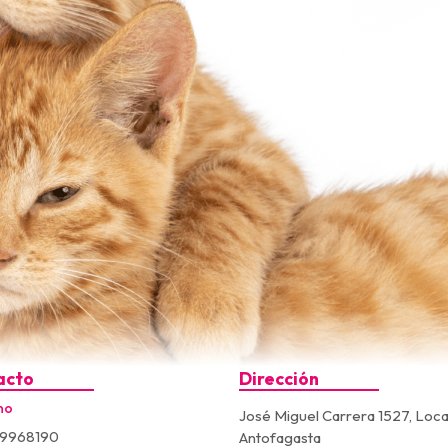
acto
Dirección
no
José Miguel Carrera 1527, Loca
9968190
Antofagasta