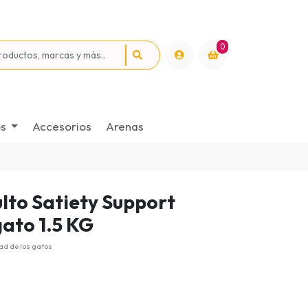
0
os
Accesorios
Arenas
lto Satiety Support
ato 1.5 KG
ad de los gatos