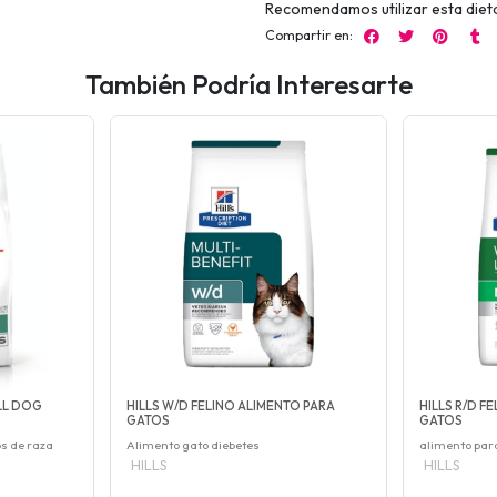
Recomendamos utilizar esta dieta 
Compartir en:
También Podría Interesarte
LL DOG
HILLS W/D FELINO ALIMENTO PARA
HILLS R/D F
GATOS
GATOS
os de raza
Alimento gato diebetes
alimento par
HILLS
HILLS