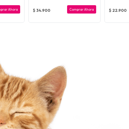
prar Ahora
Comprar Ahora
$ 34.900
$ 22.900