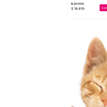
$ 20.900
Com
$ 18.810