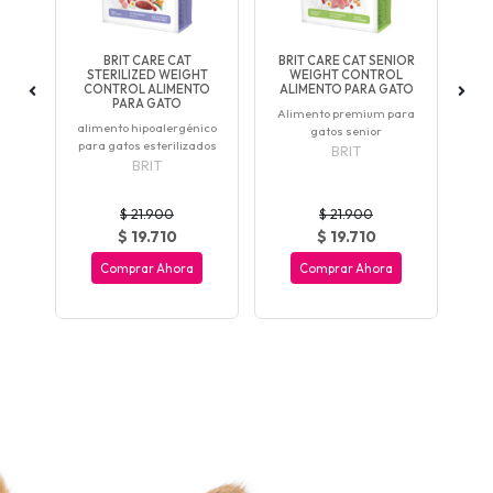
TO
BRIT CARE CAT
BRIT CARE CAT SENIOR
T
STERILIZED WEIGHT
WEIGHT CONTROL
C
TO
CONTROL ALIMENTO
ALIMENTO PARA GATO
C
PARA GATO
Alimento premium para
l
alimento hipoalergénico
gatos senior
dad
para gatos esterilizados
ad
BRIT
BRIT
$ 21.900
$ 21.900
$ 19.710
$ 19.710
Comprar Ahora
Comprar Ahora