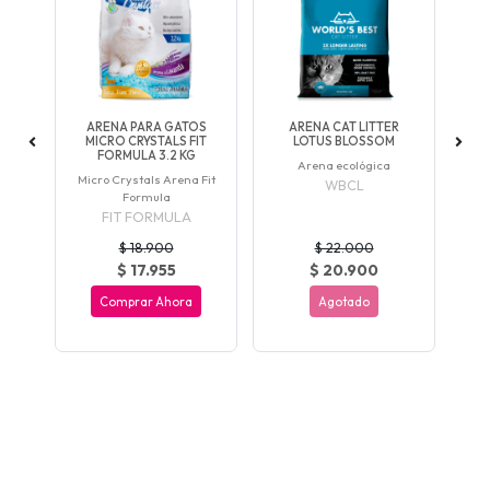
T
ARENA PARA GATOS
ARENA CAT LITTER
A
MICRO CRYSTALS FIT
LOTUS BLOSSOM
FORMULA 3.2 KG
ra
Arena ecológica
Ar
Micro Crystals Arena Fit
os
WBCL
Formula
FIT FORMULA
$ 18.900
$ 22.000
$ 17.955
$ 20.900
Comprar Ahora
Agotado