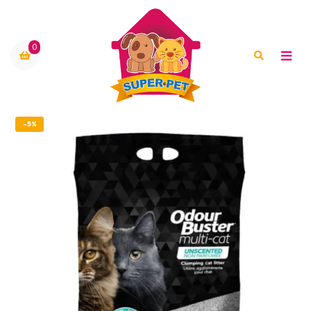
0
-5%