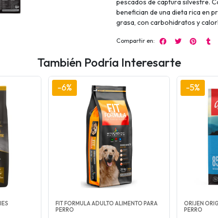
pescados de captura silvestre. C
benefician de una dieta rica en p
grasa, con carbohidratos y calorí
Compartir en:
También Podría Interesarte
-6%
-5%
IES
FIT FORMULA ADULTO ALIMENTO PARA
ORIJEN ORI
PERRO
PERRO