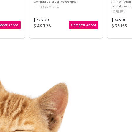
Comida para perros adultos
Alimento para
corral, pescad
FIT FORMULA
ORIJEN
$ 52.900
$ 34.900
prar Ahora
Comprar Ahora
$ 49.726
$ 33.155