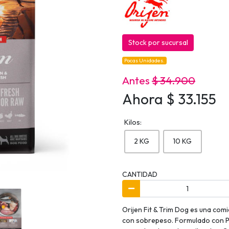
Stock por sucursal
Pocas Unidades.
Antes
$ 34.900
Ahora $ 33.155
Kilos:
2 KG
10 KG
CANTIDAD
Orijen Fit & Trim Dog es una com
con sobrepeso. Formulado con Pol