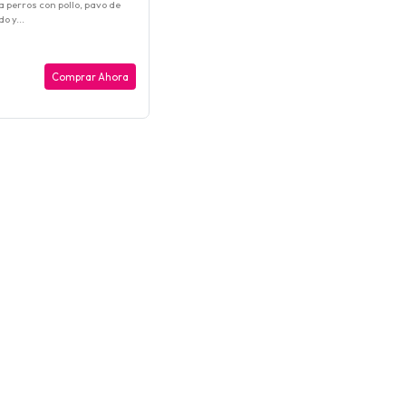
 perros con pollo, pavo de
o y...
Comprar Ahora