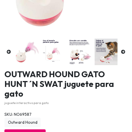
OUTWARD HOUND GATO
HUNT ´N SWAT juguete para
gato
juguete interactivo para gato
SKU: NO69587
Outward Hound