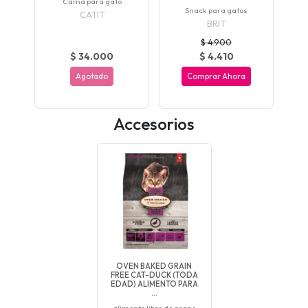
Cama para gato
Snack para gatos
CATIT
BRIT
$ 4.900
$ 34.000
$ 4.410
Agotado
Comprar Ahora
Accesorios
OVEN BAKED GRAIN
FREE CAT-DUCK (TODA
EDAD) ALIMENTO PARA
...
alimento libre de grano