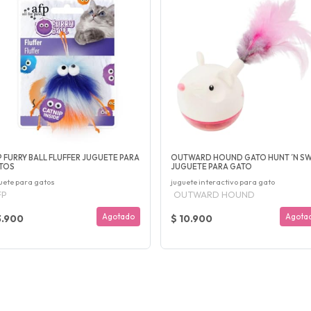
P FURRY BALL FLUFFER JUGUETE PARA
OUTWARD HOUND GATO HUNT ´N S
TOS
JUGUETE PARA GATO
uete para gatos
juguete interactivo para gato
FP
OUTWARD HOUND
Agotado
Agota
3.900
$ 10.900