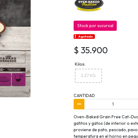
Stock por sucursal
Agotado.
$ 35.900
Kilos:
2.27 KG
CANTIDAD
Oven-Baked Grain Free Cat-Duck 
gatitos y gatos (de interior o ext
proviene de pato, pescado, pavo 
temperatura en el horno en peque