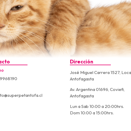
acto
Dirección
no
José Miguel Carrera 1527, Loca
9968190
Antofagasta
Av. Argentina 01696, Coviefi,
to@superpetantofa.cl
Antofagasta
Lun a Sab 10:00 a 20:00hrs.
Dom 10:00 a 15:00hrs.