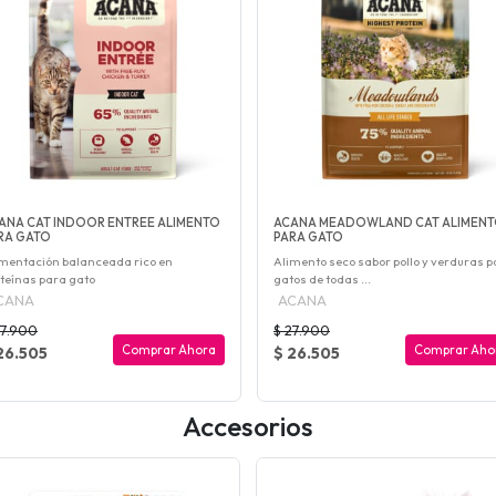
ANA CAT INDOOR ENTREE ALIMENTO
ACANA MEADOWLAND CAT ALIMEN
RA GATO
PARA GATO
mentación balanceada rico en
Alimento seco sabor pollo y verduras 
teínas para gato
gatos de todas ...
CANA
ACANA
27.900
$ 27.900
Comprar Ahora
Comprar Aho
26.505
$ 26.505
Accesorios