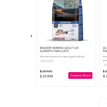
CAT ALIMENTO PARA
BRAVERY HERRING ADULT CAT
AC
ALIMENTO PARA GATO
PA
s y gatitos
Alimento premium para gato adulto
Ali
pro
BRAVERY
A
$ 23.900
$ 
Comprar Ahora
Comprar Ahora
$ 21.510
$ 