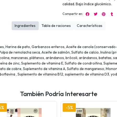
calidad. Bajo índice glucémico.
Compartir en:
Ingredientes
Tabla de raciones
Características
des, Harina de pato, Garbanzos enteros, Aceite de canola (conservado 
ulpa de remolacha seca, Aceite de salmón, Sulfato de calcio, Inulina (pr
 colina, manzanas, plátanos, arándanos, brócoli, arándanos, batatas, sal
oteína de zinc, Suplemento de vitamina E, Sulfato de condroitina, Suplem
ato de cobre, Suplemento de vitamina A, Sulfato de manganeso, Mononi
boflavina , Suplemento de vitamina B12, suplemento de vitamina D3, yodat
.
También Podría Interesarte
5%
-5%