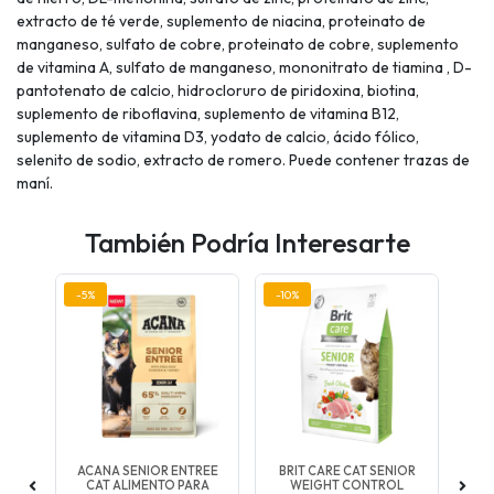
extracto de té verde, suplemento de niacina, proteinato de
manganeso, sulfato de cobre, proteinato de cobre, suplemento
de vitamina A, sulfato de manganeso, mononitrato de tiamina , D-
pantotenato de calcio, hidrocloruro de piridoxina, biotina,
suplemento de riboflavina, suplemento de vitamina B12,
suplemento de vitamina D3, yodato de calcio, ácido fólico,
selenito de sodio, extracto de romero. Puede contener trazas de
maní.
También Podría Interesarte
-5%
-10%
-10
TION
ACANA SENIOR ENTREE
BRIT CARE CAT SENIOR
GHT
CAT ALIMENTO PARA
WEIGHT CONTROL
SE