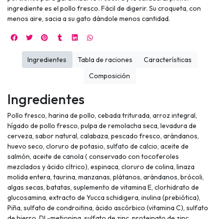
ingrediente es el pollo fresco. Fácil de digerir. Su croqueta, con
menos aire, sacia a su gato dándole menos cantidad.
Ingredientes
Tabla de raciones
Características
Composición
Ingredientes
Pollo fresco, harina de pollo, cebada triturada, arroz integral,
hígado de pollo fresco, pulpa de remolacha seca, levadura de
cerveza, sabor natural, calabaza, pescado fresco, arándanos,
huevo seco, cloruro de potasio, sulfato de calcio, aceite de
salmón, aceite de canola ( conservado con tocoferoles
mezclados y ácido cítrico), espinaca, cloruro de colina, linaza
molida entera, taurina, manzanas, plátanos, arándanos, brócoli,
algas secas, batatas, suplemento de vitamina E, clorhidrato de
glucosamina, extracto de Yucca schidigera, inulina (prebiótica),
Piña, sulfato de condroitina, ácido ascórbico (vitamina C), sulfato
de hierro, DL-metionina, sulfato de zinc, proteinato de zinc,