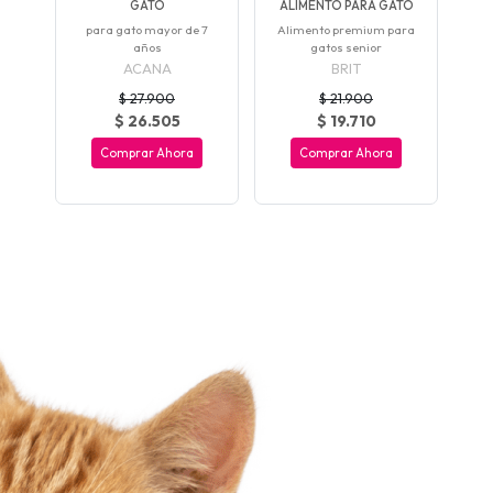
..
GATO
ALIMENTO PARA GATO
s
para gato mayor de 7
Alimento premium para
Ali
años
gatos senior
ACANA
BRIT
$ 27.900
$ 21.900
$ 26.505
$ 19.710
Comprar Ahora
Comprar Ahora