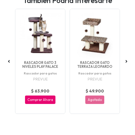
También Podría Interesarte
R
RASCADOR GATO 3
RASCADOR GATO
RA
NIVELES PLAY PALACE
TERRAZA LEOPARDO
os
Rascador para gatos
Rascador para gatos
R
PREVUE
PREVUE
$ 63.900
$ 49.900
Comprar Ahora
Agotado