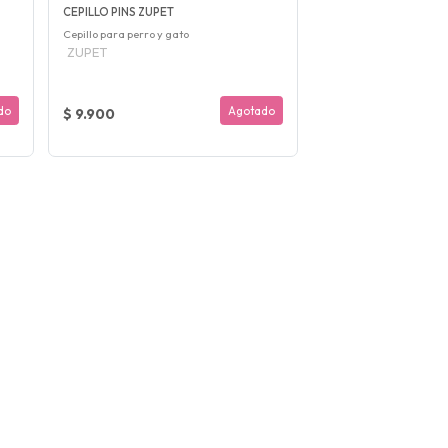
CEPILLO PINS ZUPET
Cepillo para perro y gato
ZUPET
do
Agotado
$ 9.900