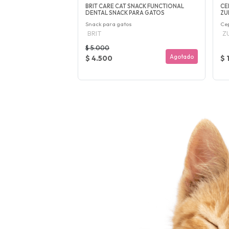
BRIT CARE CAT SNACK FUNCTIONAL
CE
DENTAL SNACK PARA GATOS
ZU
Snack para gatos
Cep
BRIT
Z
$ 5.000
Agotado
$ 4.500
$ 