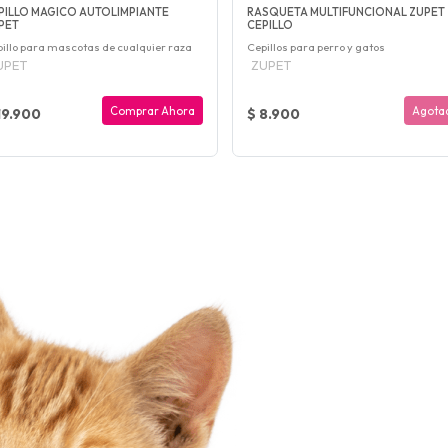
PILLO MAGICO AUTOLIMPIANTE
RASQUETA MULTIFUNCIONAL ZUPET
PET
CEPILLO
illo para mascotas de cualquier raza
Cepillos para perro y gatos
UPET
ZUPET
Comprar Ahora
Agota
19.900
$ 8.900