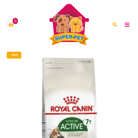
0
-10%