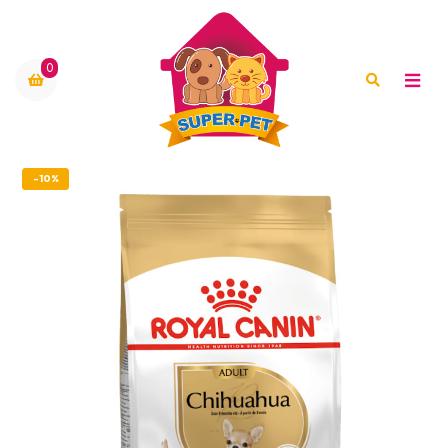
0
-10%