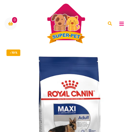
0
-10%