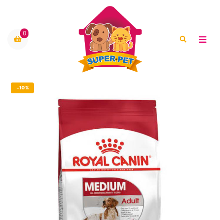
0
-10%