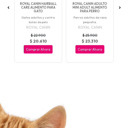
OS
ROYAL CANIN HAIRBALL
ROYAL CANIN ADULTO
B
S
CARE ALIMENTO PARA
MINI ADULT ALIMENTO
ROS
GATO
PARA PERRO
AL
ium
Gatos adultos y contra
Perros adultos de raza
al
bolas de pelo
pequeña.
ROYAL CANIN
ROYAL CANIN
$ 22.900
$ 25.900
$ 20.610
$ 23.310
Comprar Ahora
Comprar Ahora