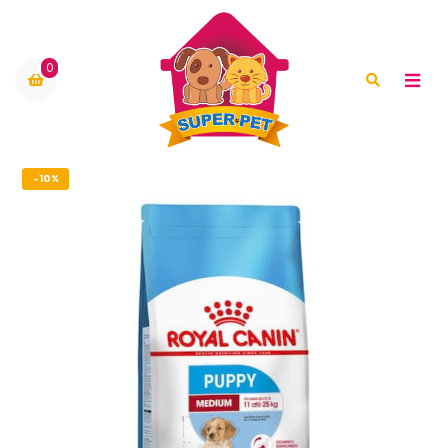
0
-10%