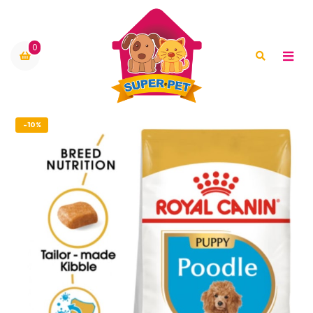
0
-10%