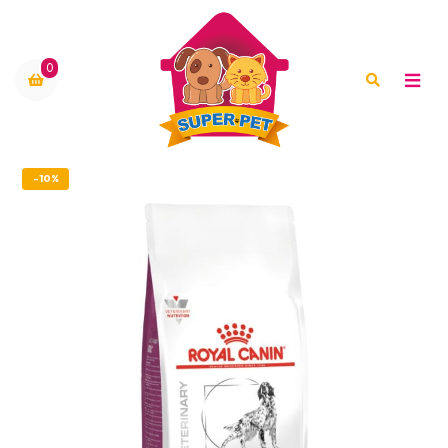
0
-10%