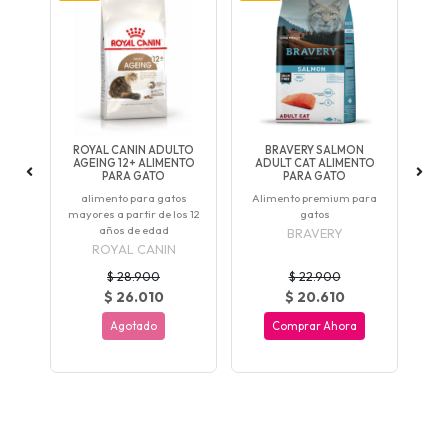
AT
ROYAL CANIN ADULTO
BRAVERY SALMON
EDO
AGEING 12+ ALIMENTO
ADULT CAT ALIMENTO
G
PARA GATO
PARA GATO
S
ara
alimento para gatos
Alimento premium para
G
mayores a partir de los 12
gatos
años de edad
BRAVERY
ROYAL CANIN
$ 28.900
$ 22.900
$ 26.010
$ 20.610
Agotado
Comprar Ahora