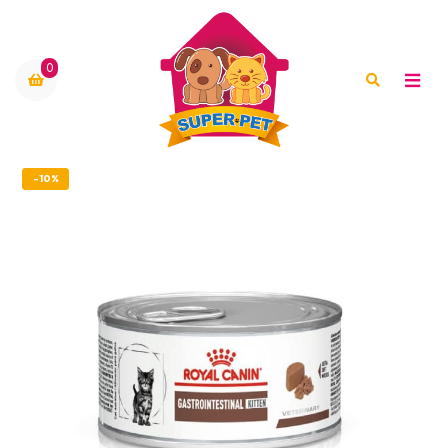
0
-10%