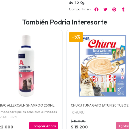
de 1.5 Kg.
Compartir en:
También Podría Interesarte
-5%
RBAC ALLERCALM SHAMPOO 250ML
CHURU TUNA GATO (ATUN 20 TUBOS
mpoo para pieles sensibles o irritadas
CHURU
IRBAC HPM
$ 16.000
Comprar Ahora
Agota
22.000
$ 15.200