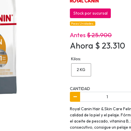
Stock por sucursal
Pocas Unidades.
Antes
$ 25.900
Ahora $ 23.310
Kilos:
2 KG
CANTIDAD
Royal Canin Hair & Skin Care Fel
calidad de la piel y el pelaje. F
el aceite de pescado, vitamina B,
consecutivo, consigue un pelaje m