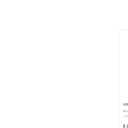
VI
Sha
V
$ 