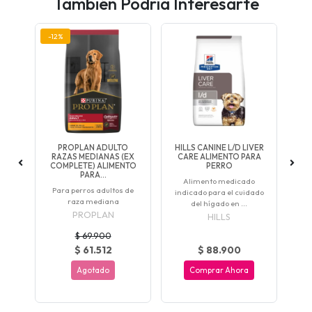
También Podría Interesarte
-12%
-6
 20
PROPLAN ADULTO
HILLS CANINE L/D LIVER
FIT
A
RAZAS MEDIANAS (EX
CARE ALIMENTO PARA
COMPLETE) ALIMENTO
PERRO
PARA...
o
Alimento medicado
Para perros adultos de
azas
indicado para el cuidado
adu
raza mediana
del hígado en ...
PROPLAN
HILLS
$ 69.900
$ 61.512
$ 88.900
Agotado
Comprar Ahora