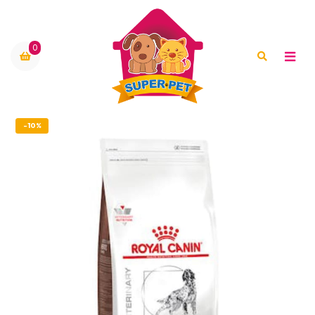
0
-10%