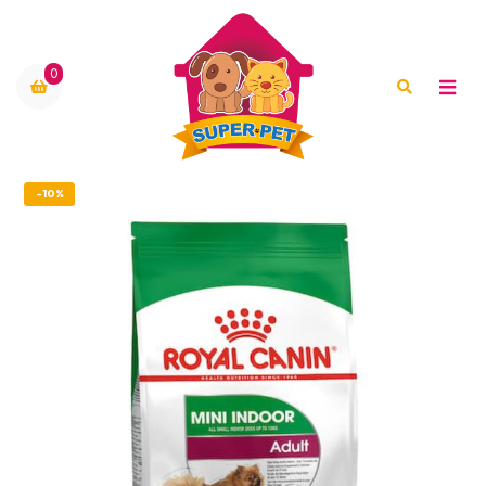
0
-10%