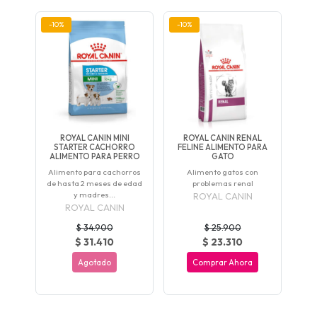
-10%
-10%
ROYAL CANIN MINI
ROYAL CANIN RENAL
STARTER CACHORRO
FELINE ALIMENTO PARA
ALIMENTO PARA PERRO
GATO
Alimento para cachorros
Alimento gatos con
de hasta 2 meses de edad
problemas renal
y madres...
ROYAL CANIN
ROYAL CANIN
$ 34.900
$ 25.900
$ 31.410
$ 23.310
Agotado
Comprar Ahora