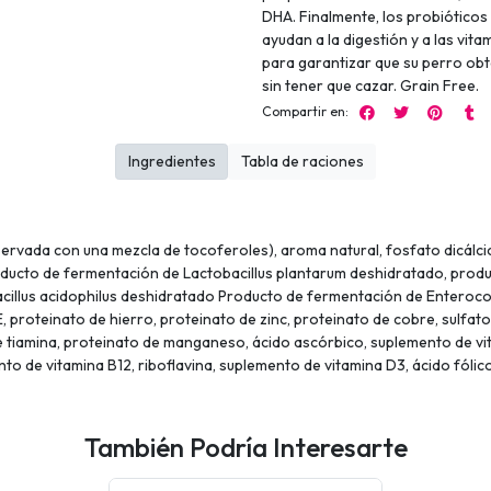
DHA. Finalmente, los probióticos
ayudan a la digestión y a las vi
para garantizar que su perro obt
sin tener que cazar. Grain Free.
Compartir en:
Ingredientes
Tabla de raciones
servada con una mezcla de tocoferoles), aroma natural, fosfato dicálcic
producto de fermentación de Lactobacillus plantarum deshidratado, produ
illus acidophilus deshidratado Producto de fermentación de Enteroco
proteinato de hierro, proteinato de zinc, proteinato de cobre, sulfato
 tiamina, proteinato de manganeso, ácido ascórbico, suplemento de vita
ento de vitamina B12, riboflavina, suplemento de vitamina D3, ácido fól
También Podría Interesarte