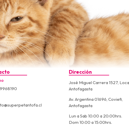
acto
Dirección
no
José Miguel Carrera 1527, Loca
9968190
Antofagasta
Av. Argentina 01696, Coviefi,
to@superpetantofa.cl
Antofagasta
Lun a Sab 10:00 a 20:00hrs.
Dom 10:00 a 15:00hrs.