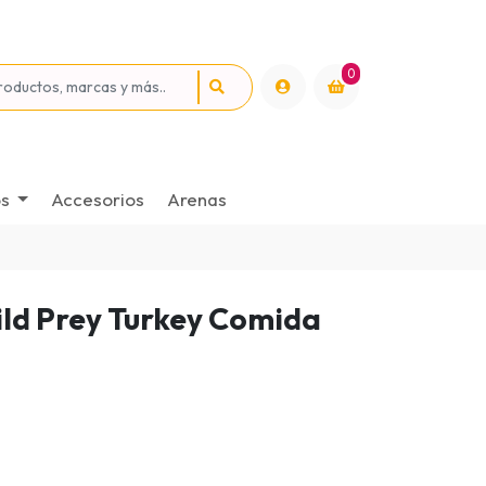
0
os
Accesorios
Arenas
ild Prey Turkey Comida