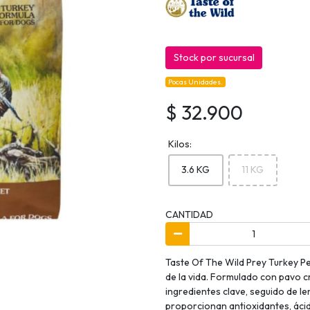
Stock por sucursal
Pocas Unidades.
$ 32.900
Kilos:
3.6 KG
11 KG
CANTIDAD
Taste Of The Wild Prey Turkey P
de la vida. Formulado con pavo c
ingredientes clave, seguido de le
proporcionan antioxidantes, áci