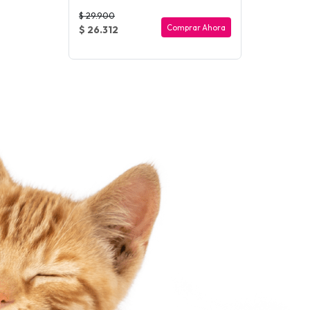
$ 29.900
Comprar Ahora
$ 26.312