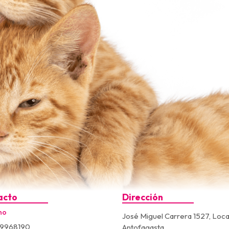
acto
Dirección
no
José Miguel Carrera 1527, Loca
9968190
Antofagasta