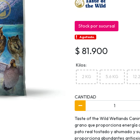
Stock por sucursal
Agotado.
$ 81.900
Kilos:
2 KG
5.6 KG
12.
CANTIDAD
Taste of the Wild Wetlands Canin
grano que proporciona energía di
pato real tostado y ahumado y s
proporciona abundantes antioxida