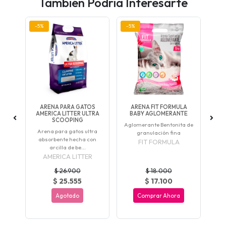
También Podría Interesarte
-5%
-5%
-5
S
ARENA PARA GATOS
ARENA FIT FORMULA
A
OP
AMERICA LITTER ULTRA
BABY AGLOMERANTE
SCOOPING
de
Aglomerante Bentonita de
Arena para gatos ultra
Agl
granulación fina
absorbente hecha con
FIT FORMULA
arcilla de be...
AMERICA LITTER
$ 26.900
$ 18.000
$ 25.555
$ 17.100
Agotado
Comprar Ahora