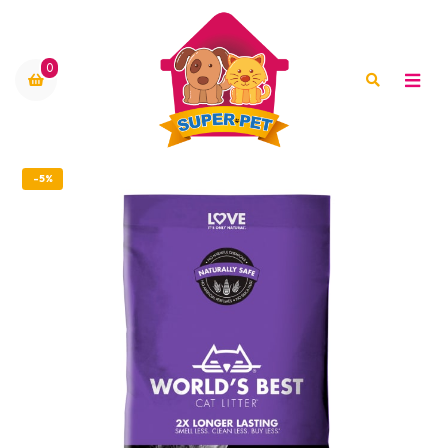
0
-5%