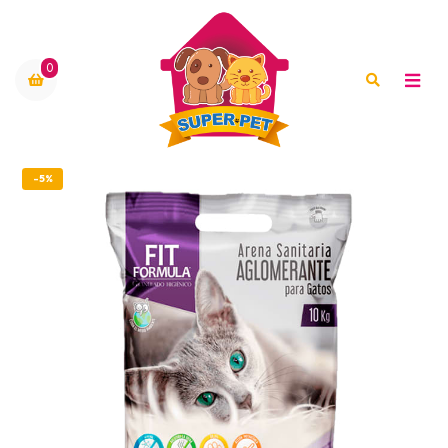
0
-5%