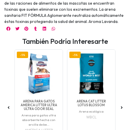
de las raciones de alimentos de las mascotas se encuentran
toxinas que suelen eliminarse con los excrementos. La arena
sanitaria FIT FÓRMULA Aglomerante neutraliza automáticamente
éstas toxinas protegiendo la salud del animal. Aroma Lavanda.
También Podría Interesarte
-5%
-5%
-5
S
ARENA PARA GATOS
ARENA CAT LITTER
A
NA
AMERICA LITTER ULTRA
LOTUS BLOSSOM
ULTRA ODOR SEAL
te y
Arena ecológica
Ar
Arena para gatos ultra
WBCL
absorbente hecha con
arcilla de be...
AMERICA LITTER