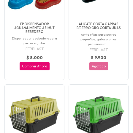
FP DISPENSADOR
ALICATE CORTA GARRAS
AGUA/ALIMENTO AZIMUT
P/PERRO GRO CORTA UÑAS
BEBEDERO
corta uñas para perros
Dispensador o bebedero para
pequeños, gatos y otros
perros o gatos
pequeños m...
FERPLAST
FERPLAST
$ 8.000
$ 9.900
Comprar Ahora
Agotado