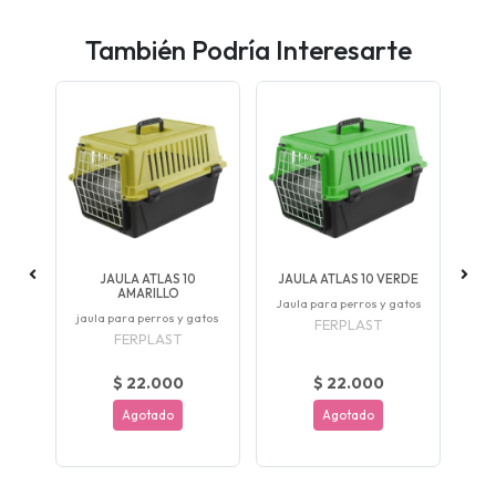
También Podría Interesarte
RA
JAULA ATLAS 10
JAULA ATLAS 10 VERDE
JAU
AMARILLO
Jaula para perros y gatos
Jau
jaula para perros y gatos
FERPLAST
FERPLAST
$ 22.000
$ 22.000
Agotado
Agotado